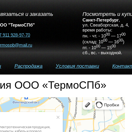
вязаться и заказать
Посмотреть и куп
Санкт-Петербург
,
ОО "ТермоСПб"
ул. Свеаборгская, д. 4
,
время работы:
7 911 928-97-70
00
00
пн. - чт. - 10
— 17
00
00
(склад: 10
— 16
)
ermospb@mail.ru
00
00
пт. - 10
— 15
сб., вс. - выходной.
ы
Распродажа
Условия поставки
Контак
ция ООО «
ТермоСПб»