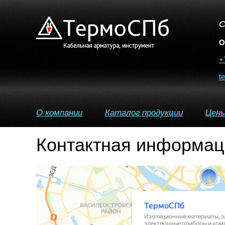
С
О
+
t
О компании
Каталог продукции
Цен
Контактная информа