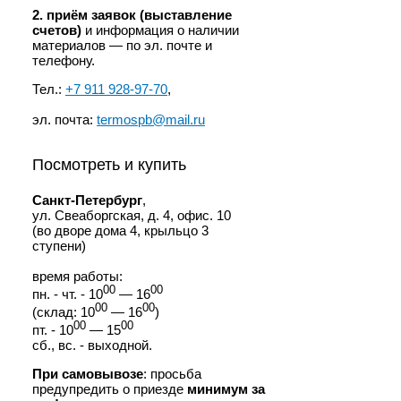
2. приём заявок (выставление
счетов)
и информация о наличии
материалов — по эл. почте и
телефону.
Тел.:
+7 911 928-97-70
,
эл. почта:
termospb@mail.ru
Посмотреть и купить
Санкт-Петербург
,
ул. Свеаборгская, д. 4, офис. 10
(во дворе дома 4, крыльцо 3
ступени)
время работы:
00
00
пн. - чт. - 10
— 16
00
00
(склад: 10
— 16
)
00
00
пт. - 10
— 15
сб., вс. - выходной.
При самовывозе
: просьба
предупредить о приезде
минимум за