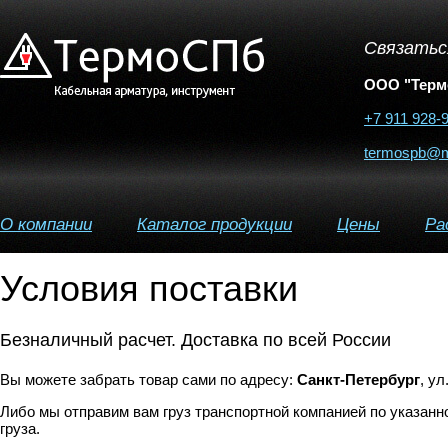
Связатьс
ООО "Терм
+7 911 928-
termospb@ma
О компании
Каталог продукции
Цены
Ра
Условия поставки
Безналичный расчет. Доставка по всей России
Вы можете забрать товар сами по адресу:
Санкт-Петербург
, ул
Либо мы отправим вам груз транспортной компанией по указанн
груза.