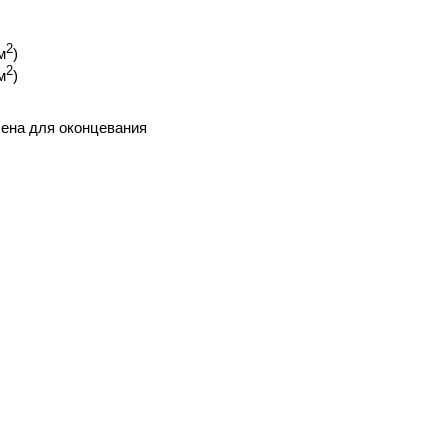
2
м
)
2
м
)
ена для оконцевания