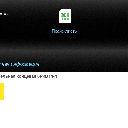
ить
Прайс-листы
тная информация
ельная концевая 6РКВТп-4