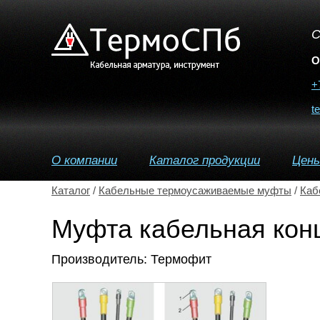
С
О
+
t
О компании
Каталог продукции
Цен
Каталог
/
Кабельные термоусаживаемые муфты
/
Каб
Муфта кабельная кон
Производитель: Термофит