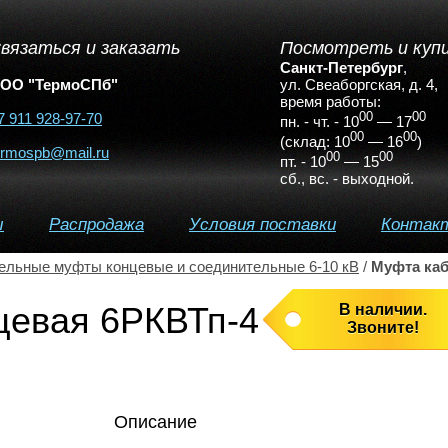
вязаться и заказать
Посмотреть и куп
Санкт-Петербург
,
ОО "ТермоСПб"
ул. Свеаборгская, д. 4
,
время работы:
7 911 928-97-70
00
00
пн. - чт. - 10
— 17
00
00
(склад: 10
— 16
)
ermospb@mail.ru
00
00
пт. - 10
— 15
сб., вс. - выходной.
ы
Распродажа
Условия поставки
Контак
ельные муфты концевые и соединительные 6-10 кВ
/
Муфта каб
цевая 6РКВТп-4
В наличии.
Звоните!
Описание